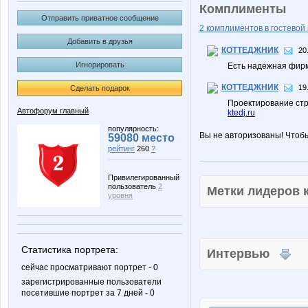
Комплименты
Отправить приватное сообщение
2 комплиментов в гостевой 
Добавить в друзья
КОТТЕДЖНИК
20
Игнорировать
Есть надежная фирм
КОТТЕДЖНИК
19
Сделать подарок
Проектирование ст
Автофорум главный
ktedj.ru
популярность:
Вы не авторизованы! Чтоб
59080 место
рейтинг
260
?
Привилегированный
пользователь
2
Метки лидеров
уровня
Статистика портрета:
Интервью
сейчас просматривают портрет - 0
зарегистрированные пользователи
посетившие портрет за 7 дней - 0